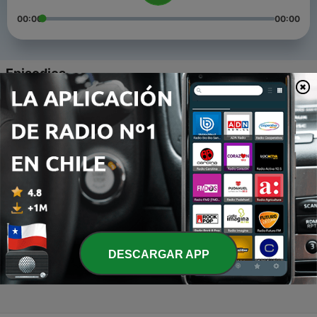
00:00
00:00
Episodios
-
4
Liderazgo
02 dic. 2022
-
3
Exam - audio
15 mar. 2022
-
2
Diseño organizacional - Exposición de temas
13 jul. 2021
-
1
Una historia de superación
DESCARGAR APP
25 mayo 2021