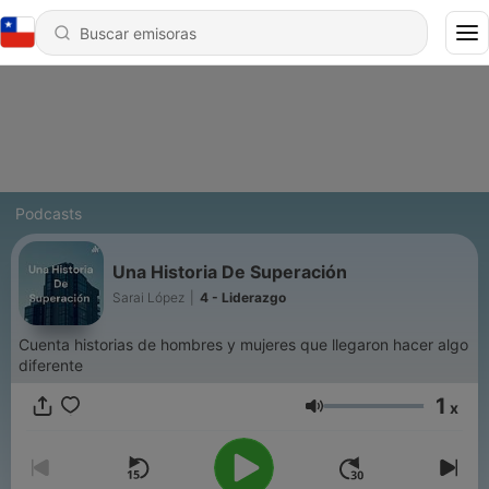
Podcasts
Una Historia De Superación
Sarai López
|
4 - Liderazgo
Cuenta historias de hombres y mujeres que llegaron hacer algo
diferente
1
x
Volumen