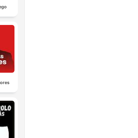
ego
yores