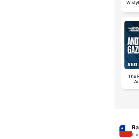
W sty
The 
An
Ra
Rad