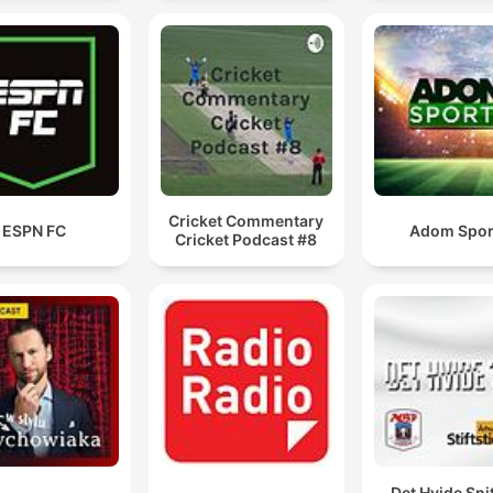
Cricket Commentary
ESPN FC
Adom Spor
Cricket Podcast #8
Det Hvide Snit