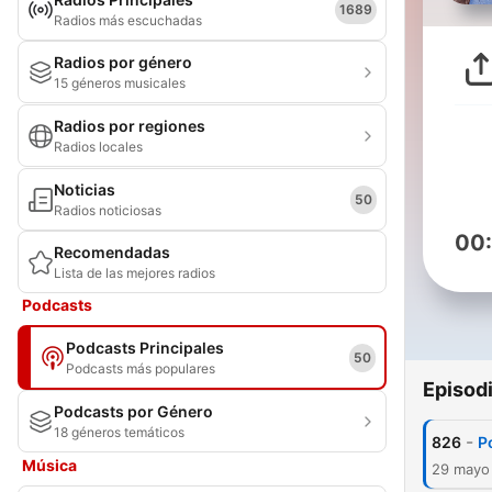
1689
Radios más escuchadas
Radios por género
15 géneros musicales
Radios por regiones
Radios locales
Noticias
50
Radios noticiosas
00
Recomendadas
Lista de las mejores radios
Podcasts
Podcasts Principales
50
Podcasts más populares
Episod
Podcasts por Género
18 géneros temáticos
-
826
P
Música
29 mayo