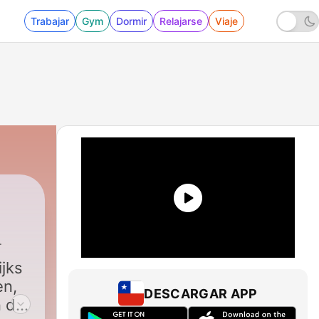
Trabajar
Gym
Dormir
Relajarse
Viaje
ijks
en,
DESCARGAR APP
 der