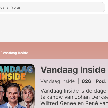
Vandaag Inside
Vandaag Inside
Vandaag Inside
|
826 - Podcast Vandaag Inside met Job Knoester, vrijdag 29 mei 2026
Vandaag Inside is de dagel
talkshow van Johan Derks
Wilfred Genee en René van