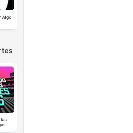
Y Algo
rtes
 las
gas