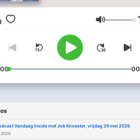
Gijp. Ze bespreken de
actualiteit, de meest
opvallende randzaken en
Volumen
lachen om kolderieke
momenten. Ook vliegen de
meest smaakvolle anekdot
je om de oren. Vandaag In
is elke werkdag om 21:35 
te zien op SBS6 en terug t
:00
00
luisteren via deze podcast.
ios
odcast Vandaag Inside met Job Knoester, vrijdag 29 mei 2026
 2026