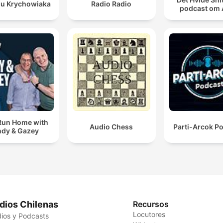
lu Krychowiaka
Radio Radio
podcast om
Run Home with
Audio Chess
Parti-Arcok P
dy & Gazey
dios Chilenas
Recursos
Locutores
ios y Podcasts