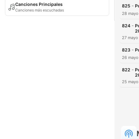
Canciones Principales
-
825
P
Canciones más escuchadas
28 mayo
-
824
P
2
27 mayo
-
823
P
26 mayo
-
822
P
2
25 mayo