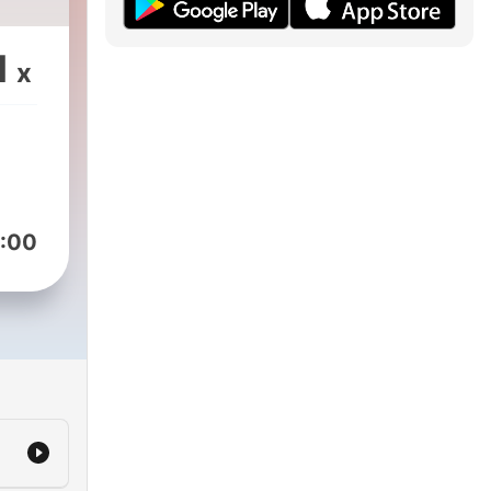
1
x
es
side
uur
e
:00