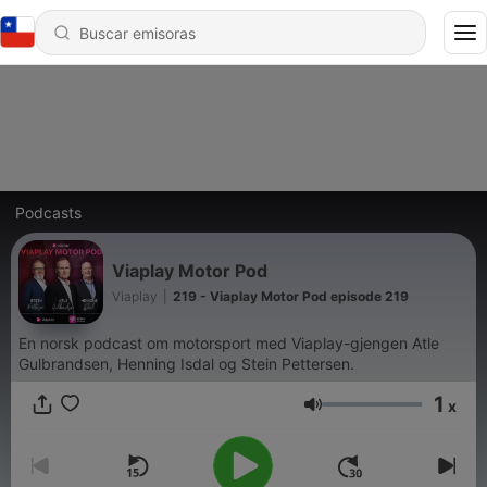
Podcasts
Viaplay Motor Pod
Viaplay
|
219 - Viaplay Motor Pod episode 219
En norsk podcast om motorsport med Viaplay-gjengen Atle
Gulbrandsen, Henning Isdal og Stein Pettersen.
1
x
Volumen