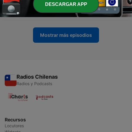
DESCARGAR APP
-
7
#6. UP DATE + Bonus: Prioridades Desequilibradas
11 nov. 2022
Mostrar más episodios
Radios Chilenas
Radios y Podcasts
Recursos
Locutores
Widgets