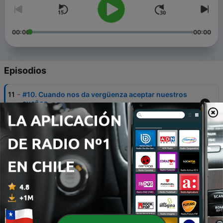
00:00
00:00
Episodios
-
11
#10. Cuando nos da vergüenza aceptar nuestros
sueños
10 ene. 2023
-
10
#9. Aprovecha los nuevos comienzos + Tips de
manifestación
02 ene. 2023
-
9
#8. ¿Qué estás esperando?
26 dic. 2022
-
8
#7. Preparemos tu 2023
19 dic. 2022