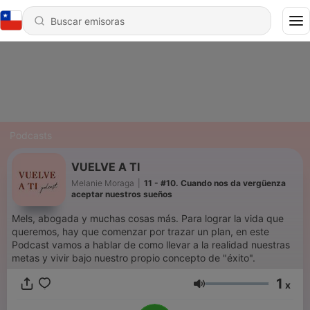
Podcasts
VUELVE A TI
Melanie Moraga
|
11 - #10. Cuando nos da vergüenza
aceptar nuestros sueños
Mels, abogada y muchas cosas más. Para lograr la vida que
queremos, hay que comenzar por trazar un plan, en este
Podcast vamos a hablar de como llevar a la realidad nuestras
metas y vivir bajo nuestro propio concepto de "éxito".
1
x
Volumen