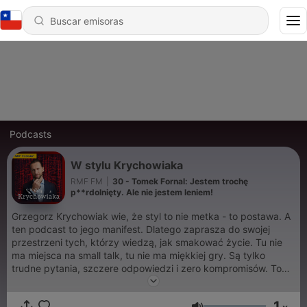
Podcasts
W stylu Krychowiaka
RMF FM
|
30 - Tomek Fornal: Jestem trochę
p**rdolnięty. Ale nie jestem leniem!
Grzegorz Krychowiak wie, że styl to nie metka - to postawa. A
ten podcast to jego manifest. Dlatego zaprasza do swojej
przestrzeni tych, którzy wiedzą, jak smakować życie. Tu nie
ma miejsca na small talk, tu nie ma miękkiej gry. Są tylko
trudne pytania, szczere odpowiedzi i zero kompromisów. To
nie będą zwykłe wywiady - to będzie podróż przez sport,
modę i filozofię codzienności. Od szatni po salon, od murawy
1