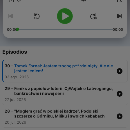
x
po wybieg.
Volumen
00:00
00:00
Episodios
-
30
Tomek Fornal: Jestem trochę p**rdolnięty. Ale nie
jestem leniem!
03 ago. 2026
-
29
Feniks z popiołów loterii. OjWojtek o Łatwogangu,
bankructwie i nowej serii
27 jul. 2026
-
28
"Mogłem grać w polskiej kadrze". Podolski
szczerze o Górniku, Miliku i swoich kebabach
20 jul. 2026