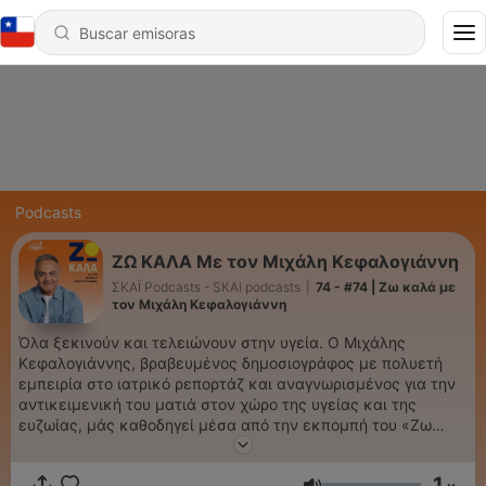
Podcasts
ΖΩ ΚΑΛΑ Με τον Μιχάλη Κεφαλογιάννη
ΣΚΑΪ Podcasts - SKAI podcasts
|
74 - #74 | Ζω καλά με
τον Μιχάλη Κεφαλογιάννη
Όλα ξεκινούν και τελειώνουν στην υγεία. Ο Μιχάλης
Κεφαλογιάννης, βραβευμένος δημοσιογράφος με πολυετή
εμπειρία στο ιατρικό ρεπορτάζ και αναγνωρισμένος για την
αντικειμενική του ματιά στον χώρο της υγείας και της
ευζωίας, μάς καθοδηγεί μέσα από την εκπομπή του «Ζω
Καλά», στη διαδρομή προς μια πιο υγιή και ισορροπημένη
ζωή.
1