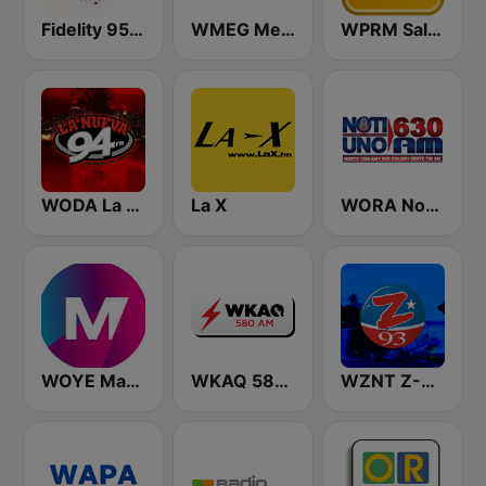
Fidelity 95.7 FM
WMEG Mega 106.9 FM
WPRM Salsoul 99.1 FM
WODA La Nueva 94 FM
La X
WORA Noti Uno 630 AM
WOYE Magic 97.3 FM
WKAQ 580 AM
WZNT Z-93 FM