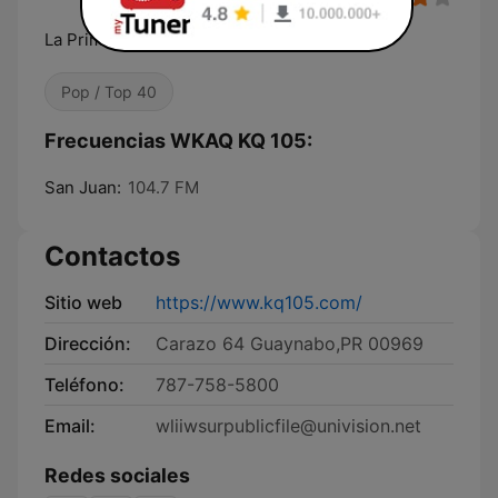
La Primera
Pop / Top 40
Frecuencias WKAQ KQ 105:
San Juan:
104.7 FM
Contactos
Sitio web
https://www.kq105.com/
Dirección:
Carazo 64 Guaynabo,PR 00969
Teléfono:
787-758-5800
Email:
wliiwsurpublicfile@univision.net
Redes sociales