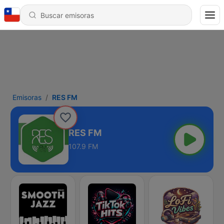
Emisoras
RES FM
RES FM
107.9 FM