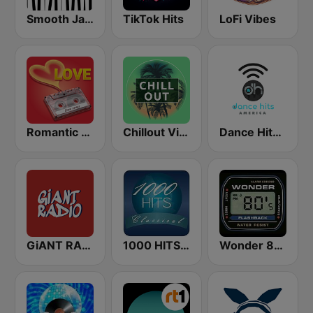
Smooth Jazz - Groov
TikTok Hits
LoFi Vibes
Romantic Vibes
Chillout Vibes
Dance Hits America
GiANT RADiO
1000 HITS Classical Music
Wonder 80's