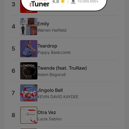
Inside Your Soul (Reznik Remix)
3
Whitesquare
Emily
4
Warren Hatfield
Teardrop
5
Poppy Baskcomb
Twende (feat. TruRaw)
6
Adem Bogoceli
Jingolo Bell
7
KEVIN DAVID KAYDEE
Otra Vez
8
Lucia Sabino