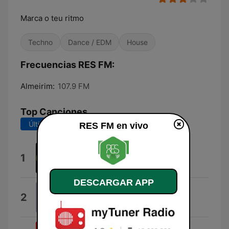
Marca o teu ritmo
Techno
Dance / EDM
House
Frecuencias RES FM:
Almeirim:
107.9 FM
Top Canciones
Últimos 7 días
Últimos 30 días
RES FM en vivo
Tobelani
1
Lizwi
DESCARGAR APP
Walking On a Dream
2
Kevin McKay