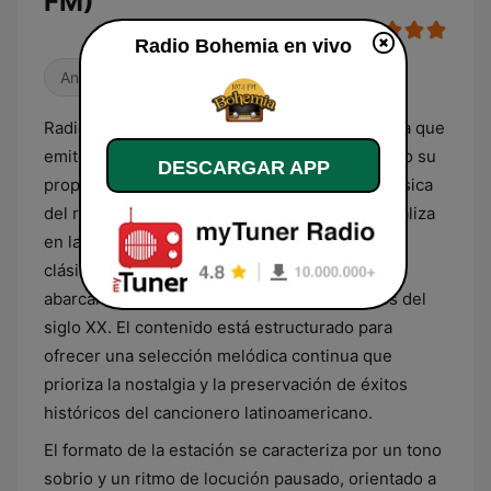
FM)
Radio Bohemia en vivo
Antiguas
Radio Bohemia es una emisora de radio chilena que
emite desde la Región de Valparaíso, centrando su
DESCARGAR APP
propuesta programática en el género de la música
del recuerdo. Su repertorio musical se especializa
en la difusión de baladas románticas, boleros y
clásicos de la música popular en español que
abarcan principalmente las décadas centrales del
siglo XX. El contenido está estructurado para
ofrecer una selección melódica continua que
prioriza la nostalgia y la preservación de éxitos
históricos del cancionero latinoamericano.
El formato de la estación se caracteriza por un tono
sobrio y un ritmo de locución pausado, orientado a