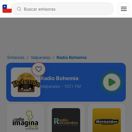
Emisoras
Valparaíso
Radio Bohemia
Radio Bohemia
Valparaíso - 107.1 FM