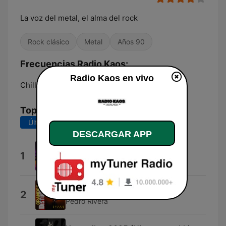
La voz del metal, el alma del rock
Rock clásico
Metal
Años 90
Frecuencias Radio Kaos:
Radio Kaos en vivo
Chillán:
Online
Top Canciones
Últimos 7 días
Últimos 30 días
DESCARGAR APP
App Promo
1
fatbunny
Grandres Disturbios
2
Pedro Rivera