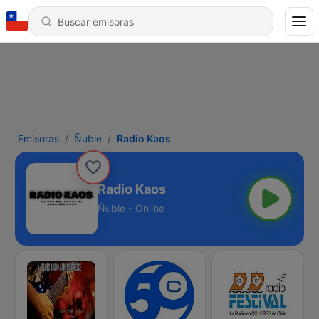
Emisoras
Ñuble
Radio Kaos
Radio Kaos
Ñuble - Online