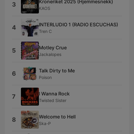
Kroneriket 2025 (Hjemmesnekk)
3
KAOS
INTERLUDIO 1 (RADIO ESCUCHAS)
4
Tren C
Motley Crue
5
Jackalopes
Talk Dirty to Me
6
Poison
I Wanna Rock
7
Twisted Sister
Welcome to Hell
8
Ska-P