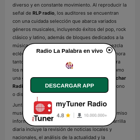
diverso y en constante movimiento. Al reproducir la
señal de
RLP radio
, los auditores se encuentran
con una cuidada selección que abarca variados
géneros musicales, incluyendo éxitos del pop, rock
clásico y latino, además de bloques dedicados a la
música electrónica y ritmos bailables. Esta mezcla
Radio La Palabra en vivo
ecléctica garantiza una excelente compañía sonora
tanto para acompañar el trabajo diario como para
los momentos de descanso, consolidándose como
una gran alternativa para quienes buscan
escuchar
DESCARGAR APP
Radio La Palabra en vivo
desde cualquier teléfono
o dispositivo de escritorio.
Junto con su destacada propuesta puramente
musical, la emisora mantiene un fuerte compromiso
informativo con su comunidad de origen. La parrilla
diaria incluye la revisión de noticias locales y
nacionales, el análisis de la actualidad y la