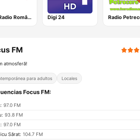
SRR Radio România Actualităţi
Digi 24
cus FM
m atmosferă!
temporánea para adultos
Locales
uencias Focus FM:
:
97.0 FM
u:
93.8 FM
:
97.0 FM
cu Sărat:
104.7 FM