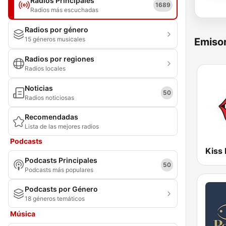
Radios Principales
1689
Radios más escuchadas
Radios por género
15 géneros musicales
Emisor
Radios por regiones
Radios locales
Noticias
50
Radios noticiosas
Recomendadas
Lista de las mejores radios
Podcasts
Kiss
Podcasts Principales
50
Podcasts más populares
Podcasts por Género
18 géneros temáticos
Música