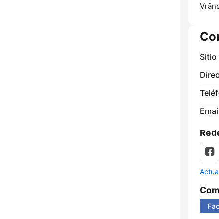
Vrânc
Co
Sitio
Direc
Telé
Email
Rede
Actua
Comp
Fa