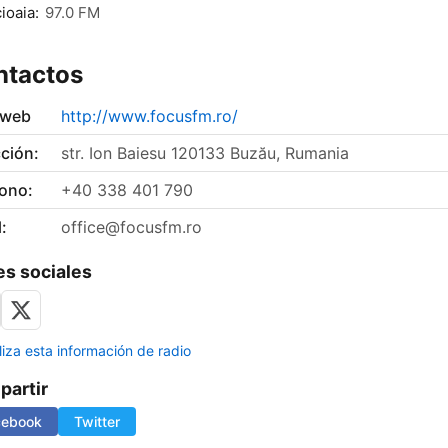
ioaia:
97.0 FM
ntactos
 web
http://www.focusfm.ro/
ción:
str. Ion Baiesu 120133 Buzău, Rumania
fono:
+40 338 401 790
:
office@focusfm.ro
s sociales
liza esta información de radio
artir
cebook
Twitter