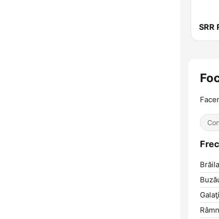
Fo
Face
Con
Frec
Brăila
Buză
Galaţi
Râmni