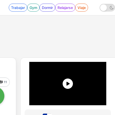
Trabajar
Gym
Dormir
Relajarse
Viaje
11