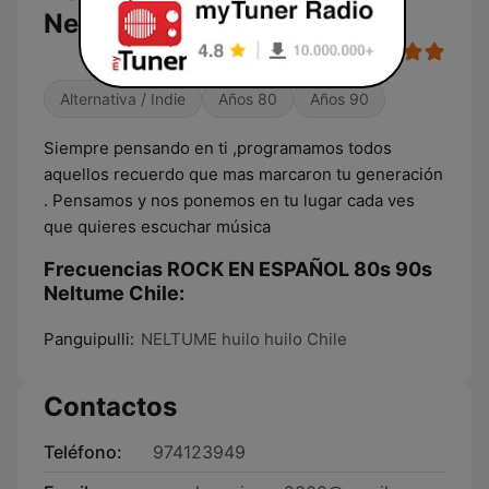
Neltume Chile
Alternativa / Indie
Años 80
Años 90
Siempre pensando en ti ,programamos todos
aquellos recuerdo que mas marcaron tu generación
. Pensamos y nos ponemos en tu lugar cada ves
que quieres escuchar música
Frecuencias ROCK EN ESPAÑOL 80s 90s
Neltume Chile:
Panguipulli:
NELTUME huilo huilo Chile
Contactos
Teléfono:
974123949