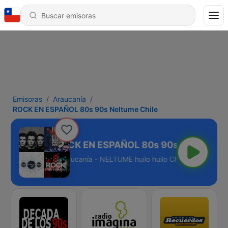
Emisoras
Araucanía
ROCK EN ESPAÑOL 80s 90s Neltume Chile
ROCK EN ESPAÑOL 80s 90s Neltume Ch
Araucanía - NELTUME huilo huilo Chile