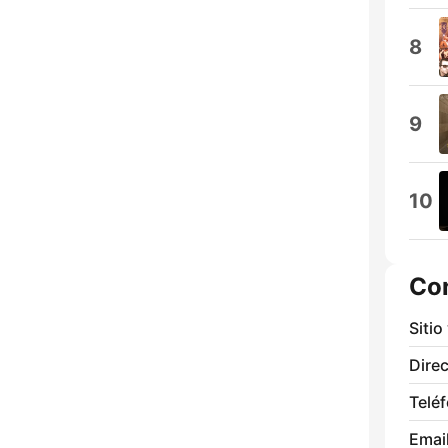
8
9
10
Co
Sitio
Direc
Telé
Email