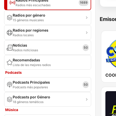
Radios Principales
1689
Radios más escuchadas
Radios por género
Emisor
15 géneros musicales
Radios por regiones
Radios locales
Noticias
50
Radios noticiosas
Recomendadas
Lista de las mejores radios
Podcasts
COOL
Podcasts Principales
50
Podcasts más populares
Podcasts por Género
18 géneros temáticos
Música