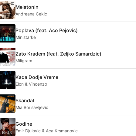
Melatonin
Andreana Cekic
Poplava (feat. Aco Pejovic)
Ministarke
Zato Kradem (feat. Zeljko Samardzic)
Miligram
Kada Dodje Vreme
Elon & Vincenzo
Skandal
Mia Borisavljevic
Godine
Emir Djulovic & Aca Krsmanovic