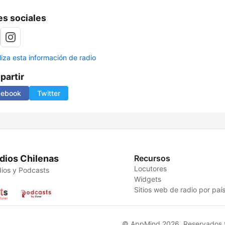
s sociales
liza esta información de radio
artir
cebook
Twitter
dios Chilenas
Recursos
Locutores
ios y Podcasts
Widgets
Sitios web de radio por paí
© AppMind 2026. Reservados t