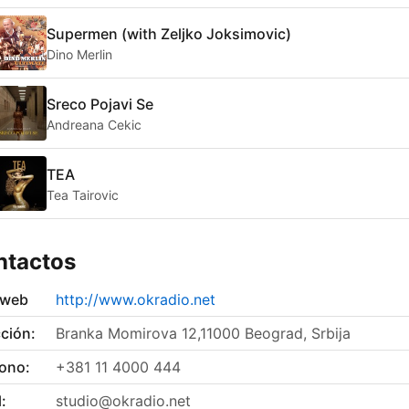
Supermen (with Zeljko Joksimovic)
Dino Merlin
Sreco Pojavi Se
Andreana Cekic
TEA
Tea Tairovic
ntactos
 web
http://www.okradio.net
ción:
Branka Momirova 12,11000 Beograd, Srbija
fono:
+381 11 4000 444
:
studio@okradio.net