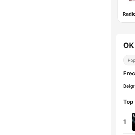
Radi
OK
Pop
Frec
Belgr
Top
1