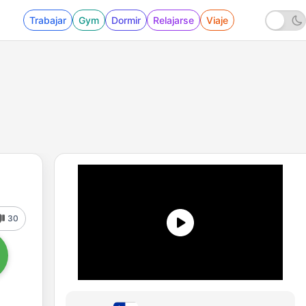
Trabajar
Gym
Dormir
Relajarse
Viaje
30