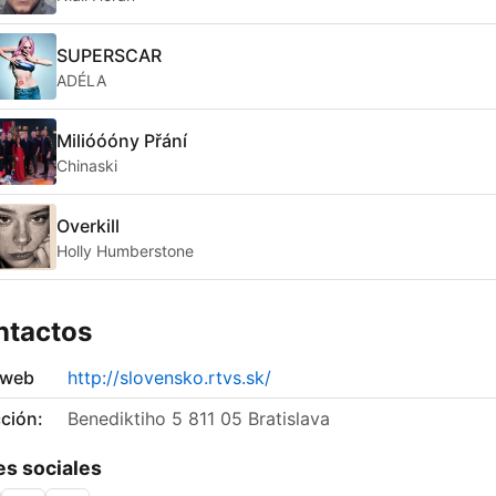
SUPERSCAR
ADÉLA
Milióóóny Přání
Chinaski
Overkill
Holly Humberstone
ntactos
 web
http://slovensko.rtvs.sk/
ción:
Benediktiho 5 811 05 Bratislava
s sociales