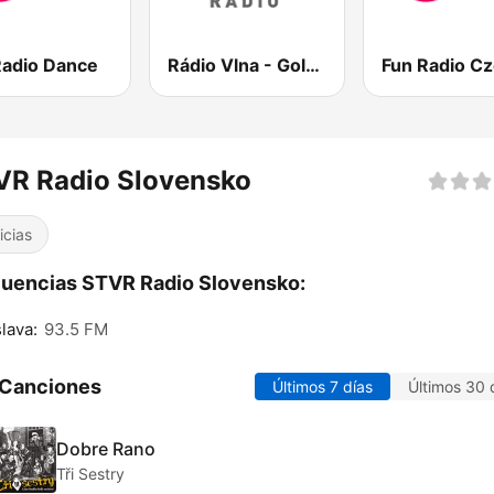
Radio Dance
Rádio Vlna - Golden Hits
VR Radio Slovensko
icias
uencias STVR Radio Slovensko:
slava:
93.5 FM
 Canciones
Últimos 7 días
Últimos 30 
Dobre Rano
Tři Sestry