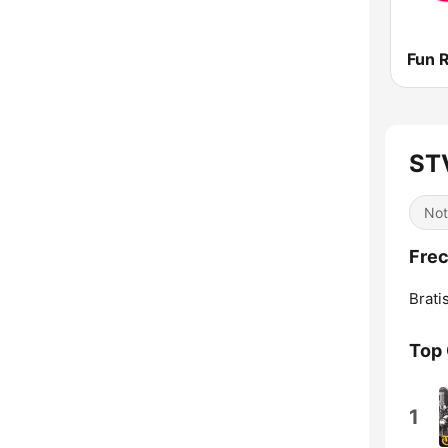
Fun 
ST
Not
Frec
Brati
Top
1