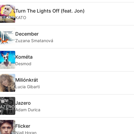
Turn The Lights Off (feat. Jon)
KATO
December
Zuzana Smatanová
Kométa
Desmod
Miliónkrát
Lucia Gibarti
Jazero
Adam Durica
Flicker
Niall Horan