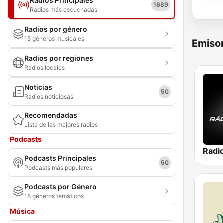
Radios Principales
1689
Radios más escuchadas
Radios por género
15 géneros musicales
Emisor
Radios por regiones
Radios locales
Noticias
50
Radios noticiosas
Recomendadas
Lista de las mejores radios
Podcasts
Radi
Podcasts Principales
50
Podcasts más populares
Podcasts por Género
18 géneros temáticos
Música