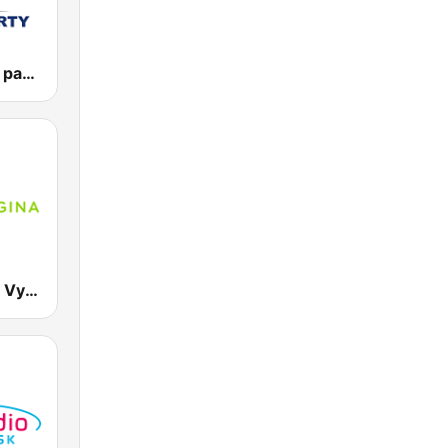
Vlna - Oldies party
RTVS Regina Vychod