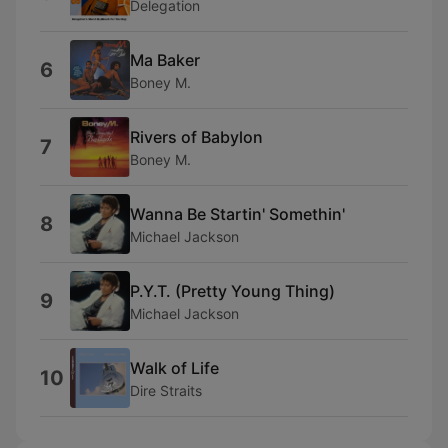
Delegation
Ma Baker
6
Boney M.
Rivers of Babylon
7
Boney M.
Wanna Be Startin' Somethin'
8
Michael Jackson
P.Y.T. (Pretty Young Thing)
9
Michael Jackson
Walk of Life
10
Dire Straits