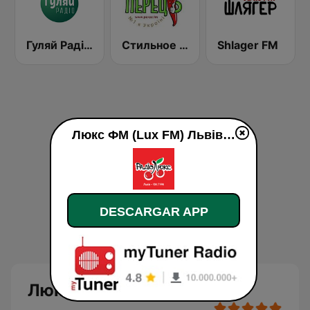
Гуляй Радіо (Guliay Radio)
Стильное Радио - Перец ФМ (Stilnoe, perec fm)
Shlager FM
Люкс ФМ (Lux FM) Львів en vivo
DESCARGAR APP
Люкс ФМ (Lux FM) Львів