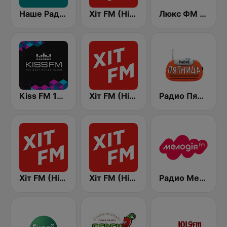
Наше Радио (Nashe Radio) 107.9
Хіт FM (Hit FM)
Люкс ФМ Україна - Lux FM Ukraine
Kiss FM 106.5 (Кисc ФМ)
Хіт FM (Hit FM) - Top
Радио Пятница (Pyatnica)
Хіт FM (Hit FM) - Best
Хіт FM (Hit FM) - Ukr
Радио Мелодия (Radio Melodia)