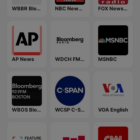
WBBR Bloomberg 1130
NBC News Now
FOX News Radio
AP News
WDCH FM Bloomberg Radio 99.1
MSNBC
WBOS Bloomberg 92.9 Boston
WCSP C-SPAN Radio
VOA English