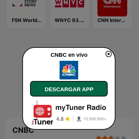
FSN World News
WNYC 93.9 FM
CNN International
CNBC en vivo
DESCARGAR APP
CNBC