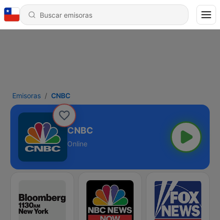
Emisoras
CNBC
CNBC
Online