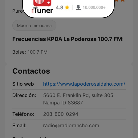
Puro Mexico
Música mexicana
Frecuencias KPDA La Poderosa 100.7 FM:
Boise:
100.7 FM
Contactos
Sitio web
https://www.lapoderosaidaho.com/
Dirección:
5660 E. Franklin Rd, suite 305
Nampa ID 83687
Teléfono:
208-800-0294
Email:
radio@radiorancho.com​