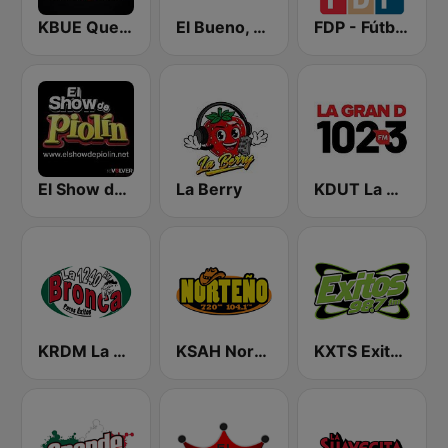
KBUE Que Buena 105.5 / 94.3 FM (US Only)
El Bueno, La Mala y El Feo
FDP - Fútbol de Primera
El Show de Piolín
La Berry
KDUT La Gran D 102.3 FM
KRDM La Bronca
KSAH Norteño 720 y 104.1
KXTS Exitos 98.7 FM