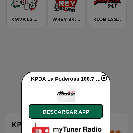
KMVK La Grande 107.5 FM
WREY 94.9 El Rey
KLOB La Suavecita 94.7 FM
KPDA La Poderosa 100.7 FM en vivo
DESCARGAR APP
KPDA La Poderosa 100.7 FM