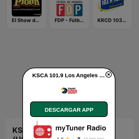
El Show de Piolín
FDP - Fútbol de Primera
KRCD 103.9 - 98.3 Recuerdo (US Only)
KSCA 101.9 Los Angeles FM (US Only) en vivo
DESCARGAR APP
KSCA 101.9 Los Angeles FM