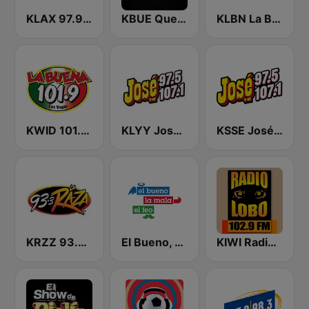
KLAX 97.9 La Raza FM
KBUE Que Buena 105.5 / 94.3 FM (US Only)
KLBN La Buena 101.9 FM
KWID 101.9 La Buena
KLYY José 97.5 y 107.1
KSSE José 97.5 y 107.1
KRZZ 93.3 La Raza FM
El Bueno, La Mala y El Feo
KIWI Radio Lobo 102.9 FM