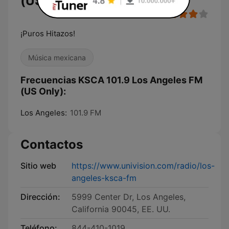
(US Only)
¡Puros Hitazos!
Música mexicana
Frecuencias KSCA 101.9 Los Angeles FM
(US Only):
Los Angeles:
101.9 FM
Contactos
Sitio web
https://www.univision.com/radio/los-
angeles-ksca-fm
Dirección:
5999 Center Dr, Los Angeles,
California 90045, EE. UU.
Teléfono:
844-410-1019