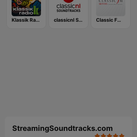
Klassik Radio Movie Heroes
classicnl Soundtracks
Classic FM Movies
StreamingSoundtracks.com