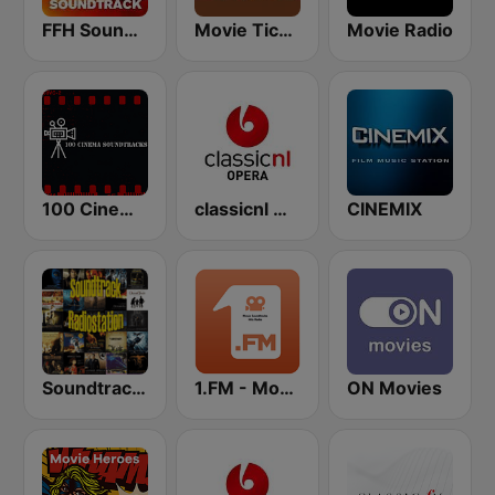
FFH Soundtrack
Movie Ticket Radio
Movie Radio
100 Cinema Soundtracks
classicnl Opera
CINEMIX
SoundtrackRadiostation
1.FM - Movie Soundtracks Hits
ON Movies