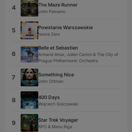
The Maze Runner
4
John Paesano
Powstanie Warszawskie
5
Iwona Zero
Belle et Sebastien
6
Armand Amar, Julien Carton & The City of
Prague Philharmonic Orchestra
Something Nice
7
John Ottman
400 Days
8
Wojciech Golczewski
Star Trek Voyager
9
RPO & Manu Riga