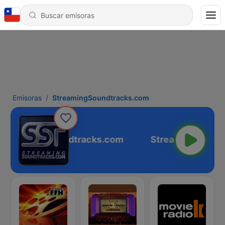
Emisoras
StreamingSoundtracks.com
StreamingSoundtracks.com