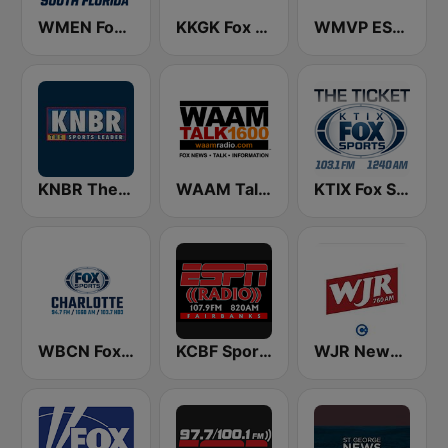
WMEN Fox Sports 640
KKGK Fox Sports Radio 1340 AM
WMVP ESPN Chicago 1000 AM
KNBR The Sports Leader 680 AM
WAAM Talk 1600 WAAM Talk 1600
KTIX Fox Sports Radio
WBCN Fox Sports Radio Charlotte
KCBF Sports
WJR NewsTalk 760 WJR