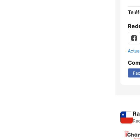
Telé
Rede
Actua
Comp
Fa
Ra
Rad