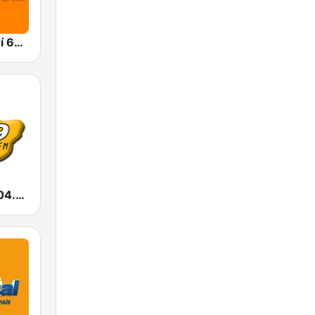
Radio Sarandí 690
Metrópolis 104.9 FM