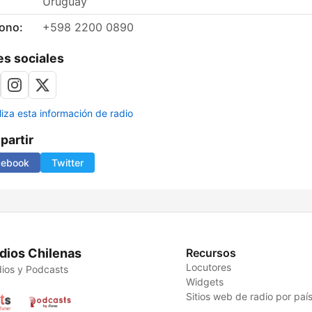
Uruguay
fono:
+598 2200 0890
s sociales
liza esta información de radio
artir
cebook
Twitter
dios Chilenas
Recursos
Locutores
ios y Podcasts
Widgets
Sitios web de radio por paí