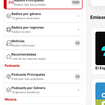
Radios Principales
1689
Radios más escuchadas
Radios por género
Emisor
15 géneros musicales
Radios por regiones
Radios locales
Noticias
50
Radios noticiosas
Recomendadas
Lista de las mejores radios
Podcasts
Podcasts Principales
50
Podcasts más populares
Podcasts por Género
18 géneros temáticos
Música