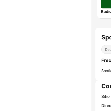
Sp
Dep
Frec
Santi
Co
Sitio
Direc