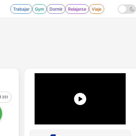
Trabajar
Gym
Dormir
Relajarse
Viaje
351