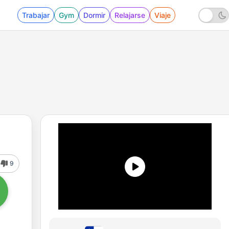
Trabajar
Gym
Dormir
Relajarse
Viaje
9