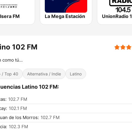
alsera FM
La Mega Estación
UnionRadio 
ino 102 FM
 como tú...
 / Top 40
Alternativa / Indie
Latino
uencias Latino 102 FM:
as:
102.7 FM
cay:
102.1 FM
uan de los Morros:
102.7 FM
cia:
102.3 FM