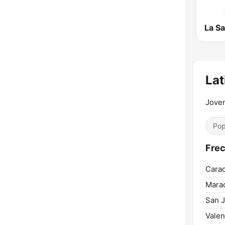
La S
Lat
Joven
Pop
Frec
Carac
Mara
San J
Valen