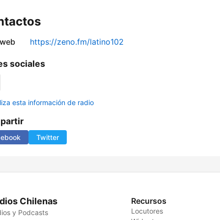
ntactos
 web
https://zeno.fm/latino102
s sociales
liza esta información de radio
artir
cebook
Twitter
dios Chilenas
Recursos
Locutores
ios y Podcasts