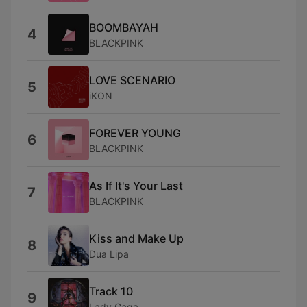
BOOMBAYAH
4
BLACKPINK
LOVE SCENARIO
5
iKON
FOREVER YOUNG
6
BLACKPINK
As If It's Your Last
7
BLACKPINK
Kiss and Make Up
8
Dua Lipa
Track 10
9
Lady Gaga