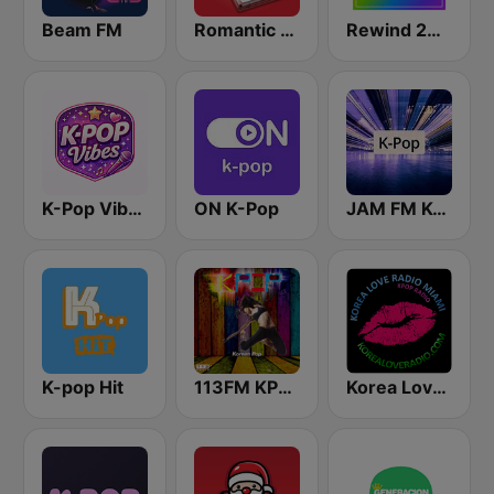
Beam FM
Romantic Vibes
Rewind 2000's
K-Pop Vibes
ON K-Pop
JAM FM K-pop
K-pop Hit
113FM KPOP
Korea Love Radio K-pop Miami