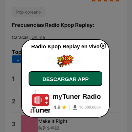
Pop coreano
Frecuencias Radio Kpop Replay:
Caracas:
Online
Radio Kpop Replay en vivo
Top Canciones
Últimos 7 días
Últimos 30 días
Hip
1
DESCARGAR APP
MAMAMOO
DDU-DU DDU-DU
2
BLACKPINK
Make It Right
3
防弾少年団