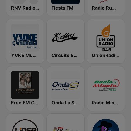
RNV Radio Nacional de Venezuela
Fiesta FM
Radio Rumbos
YVKE Mundial Caracas
Circuito Exitos 99.9 FM
UnionRadio 104.5
Free FM Classics Venezuela
Onda La Superestación
Radio Minuto 790 AM