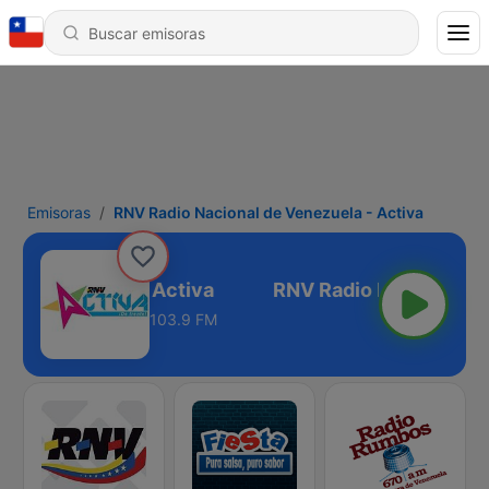
Emisoras
RNV Radio Nacional de Venezuela - Activa
de Venezuela - Activa
103.9 FM