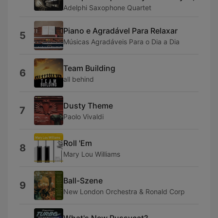
Adelphi Saxophone Quartet
Piano e Agradável Para Relaxar
5
Músicas Agradáveis Para o Dia a Dia
Team Building
6
all behind
Dusty Theme
7
Paolo Vivaldi
Roll 'Em
8
Mary Lou Williams
Ball-Szene
9
New London Orchestra & Ronald Corp
What's New Pussycat?