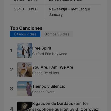
23:10 - 00:00
Naweektjil - met Jacqui
January
Top Canciones
Últimos 7 días
Últimos 30 días
Free Spirit
1
Clifford Eric Haywood
You Are, I Am, We Are
2
Rocco De Villiers
Tiempo y Silêncio
3
Césaria Évora
Rigaudon de Dardaus (arr. for
4
saxophone quartet by G. Corroyez)