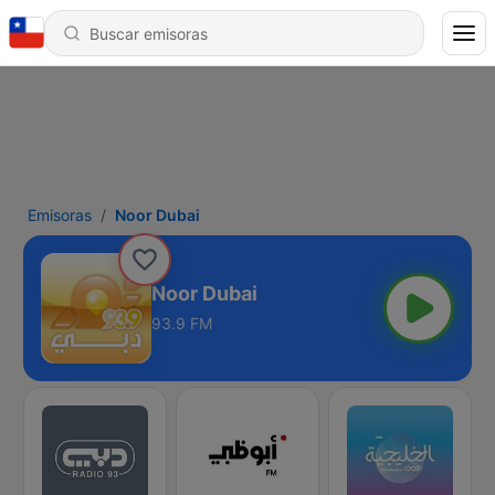
Emisoras
Noor Dubai
Noor Dubai
93.9 FM