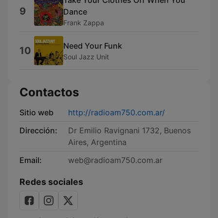
Take Your Clothes Off When You
9
Dance
Frank Zappa
Need Your Funk
10
Soul Jazz Unit
Contactos
Sitio web
http://radioam750.com.ar/
Dirección:
Dr Emilio Ravignani 1732, Buenos
Aires, Argentina
Email:
web@radioam750.com.ar
Redes sociales