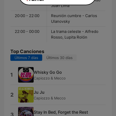
Juan Lima
20:00 - 22:00
Reunión cumbre - Carlos
Ulanovsky
22:00 - 00:00
La trama celeste - Alfredo
Rosso, Lupita Rolón
Top Canciones
Últimos 7 días
Últimos 30 días
Whisky Go Go
1
Capiozzo & Mecco
Ju Ju
2
Capiozzo & Mecco
Stay In Bed, Forget the Rest
3