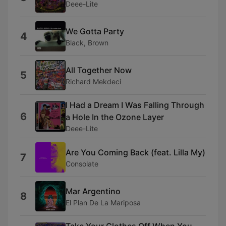
Deee-Lite
We Gotta Party
4
Black, Brown
All Together Now
5
Richard Mekdeci
I Had a Dream I Was Falling Through
6
a Hole In the Ozone Layer
Deee-Lite
Are You Coming Back (feat. Lilla My)
7
Consolate
Mar Argentino
8
El Plan De La Mariposa