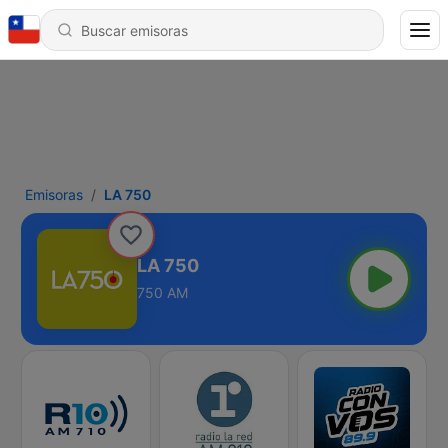
Emisoras
LA 750
LA 750
750 AM