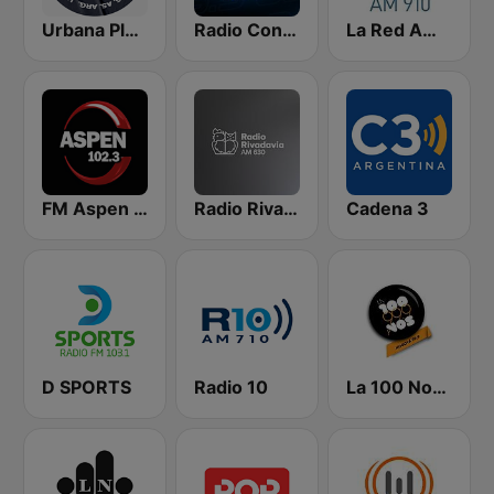
Urbana Play 104.3 FM
Radio Con Vos 89.9
La Red AM 910
FM Aspen 102.3
Radio Rivadavia 630 AM
Cadena 3
D SPORTS
Radio 10
La 100 Nogoyá