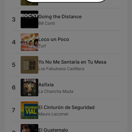
Los Calzones
Going the Distance
3
Bill Conti
Loco un Poco
4
Turf
Yo No Me Sentaría en Tu Mesa
5
Los Fabulosos Cadillacs
Asfixia
6
La Chancha Muda
El Cinturón de Seguridad
7
Mauro Lecornel
El Guatemalo