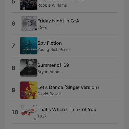
5
Robbie Williams
Friday Night in G-A
6
JG-Z
Spy Fiction
7
Young Rich Pixies
Summer of '69
8
Bryan Adams
Let's Dance (Single Version)
9
David Bowie
That's When I Think of You
10
1927