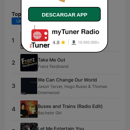
Top Canciones
DESCARGAR APP
Últimos 7 días
Últimos 30 días
Working Class Man
1
Jimmy Barnes
Take Me Out
2
Franz Ferdinand
We Can Change Our World
3
Jason Tarver, Hugo Russo & Thomas
Greenwood
Buses and Trains (Radio Edit)
4
Bachelor Girl
Let Me Entertain You