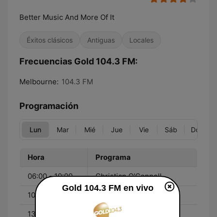
Better Music And More Of It
Éxitos clásicos
Antiguas
Locales
Frecuencias Gold 104.3 FM:
Melbourne:
104.3 FM
Programación
Lun
Mar
Mié
Jue
Vie
Sáb
Dom
Hora
Programa
06:00 - 10:00
Christian O'Connell
Gold 104.3 FM en vivo
10:00 - 13:00
Craig Huggins
13:00 - 16:00
Toni Tenaglia