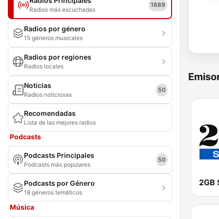
Radios Principales
1689
Radios más escuchadas
Radios por género
15 géneros musicales
Radios por regiones
Radios locales
Emisor
Noticias
50
Radios noticiosas
Recomendadas
Lista de las mejores radios
Podcasts
Podcasts Principales
50
Podcasts más populares
2GB 
Podcasts por Género
18 géneros temáticos
Música