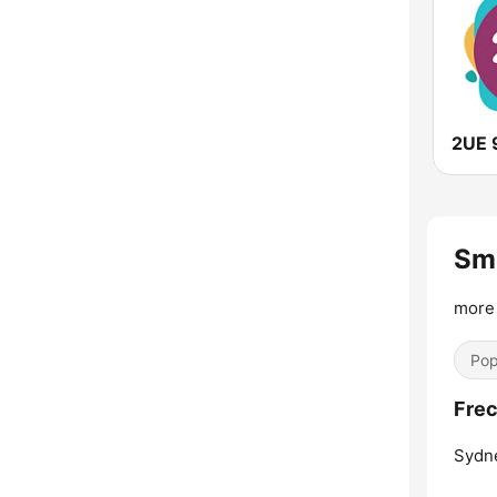
2UE 
Sm
more 
Pop
Fre
Sydn