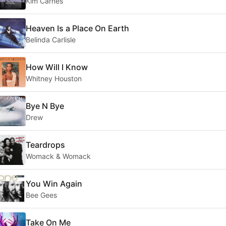
Kim Carnes
Heaven Is a Place On Earth
Belinda Carlisle
How Will I Know
Whitney Houston
Bye N Bye
Drew
Teardrops
Womack & Womack
You Win Again
Bee Gees
Take On Me