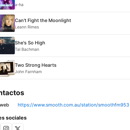
a-ha
Can't Fight the Moonlight
Leann Rimes
She's So High
Tal Bachman
Two Strong Hearts
John Farnham
ntactos
 web
https://www.smooth.com.au/station/smoothfm953
s sociales