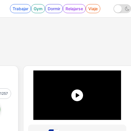
Trabajar
Gym
Dormir
Relajarse
Viaje
1257