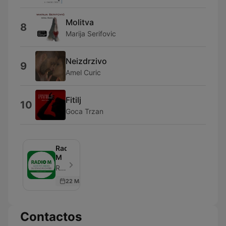
Molitva
8
Marija Serifovic
Neizdrzivo
9
Amel Curic
Fitilj
10
Goca Trzan
Radio
M
Radio M - Episodio 8
22 May 2022
Contactos