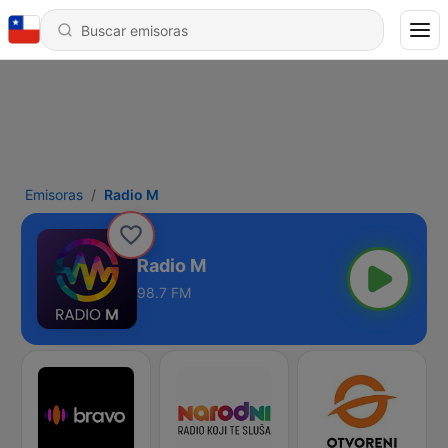
Emisoras
Radio M
Radio M
98.7 FM