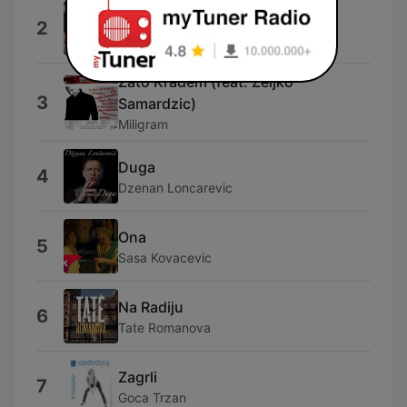
Exhale
2
Emina Jahovic
Zato Kradem (feat. Zeljko
3
Samardzic)
Miligram
Duga
4
Dzenan Loncarevic
Ona
5
Sasa Kovacevic
Na Radiju
6
Tate Romanova
Zagrli
7
Goca Trzan