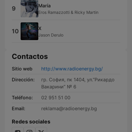
María
9
Eros Ramazzotti & Ricky Martin
X
10
Jason Derulo
Contactos
Sitio web
http://www.radioenergy.bg/
Dirección:
гр. София, пк 1404, ул.”Рикардо
Вакарини” № 6
Teléfono:
02 951 51 00
Email:
reklama@radioenergy.bg
Redes sociales