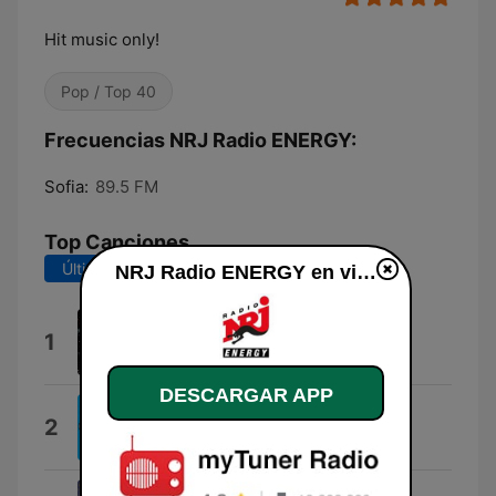
Hit music only!
Pop / Top 40
Frecuencias NRJ Radio ENERGY:
Sofia:
89.5 FM
Top Canciones
Últimos 7 días
Últimos 30 días
NRJ Radio ENERGY en vivo
X
1
Adrian X
DESCARGAR APP
Loco
2
Gordo