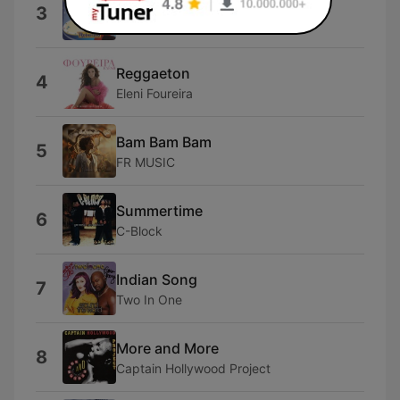
Dai Dai Dai
3
Robertino
Reggaeton
4
Eleni Foureira
Bam Bam Bam
5
FR MUSIC
Summertime
6
C-Block
Indian Song
7
Two In One
More and More
8
Captain Hollywood Project