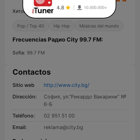
Хитове до скъсване!
Pop / Top 40
Hip Hop
Músicas del mundo
Frecuencias Радио City 99.7 FM:
Sofia:
99.7 FM
Contactos
Sitio web
http://www.city.bg/
Dirección:
София, ул.”Рикардо Вакарини” №
6-Б
Teléfono:
02 951 51 00
Email:
reklama@city.bg