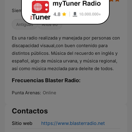
Siempre conectados contigo
Antiguas
Años 90
Es una radio realizada y manejada por personas con
discapacidad visaual,con buen contenido para
distintos públicos. Música del recuerdo en inglés y
español, algo de música urvana, y música regional,
así como música mezclada para deleite de todos.
Frecuencias Blaster Radio:
Punta Arenas:
Online
Contactos
Sitio web
https://www.blasterradio.net