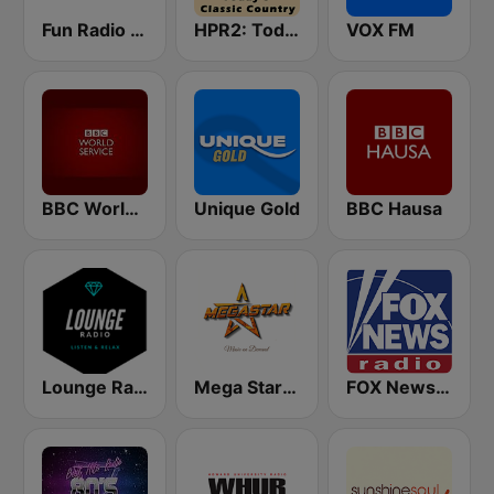
Fun Radio FRANCE
HPR2: Today's Classic Country
VOX FM
BBC World Service
Unique Gold
BBC Hausa
Lounge Radio
Mega Star España
FOX News Radio