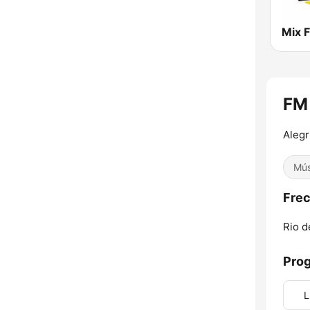
Mix 
FM
Alegr
Mús
Frec
Rio d
Pro
L