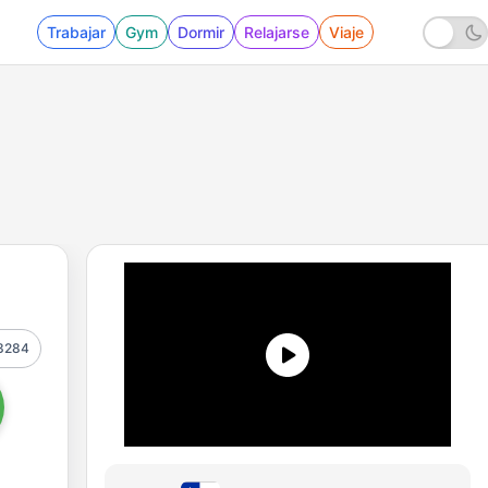
Trabajar
Gym
Dormir
Relajarse
Viaje
3284