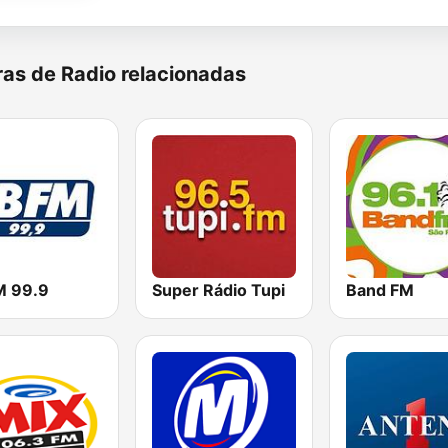
as de Radio relacionadas
M 99.9
Super Rádio Tupi
Band FM