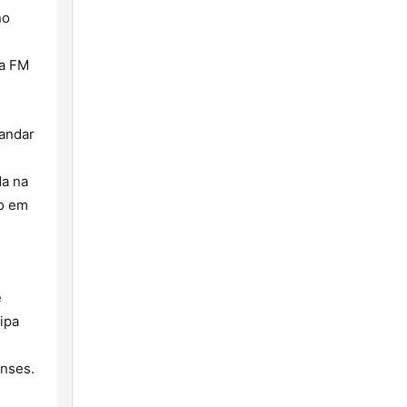
no
da FM
mandar
da na
ão em
e
ipa
enses.