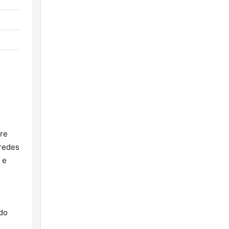
re
 redes
 e
ndo