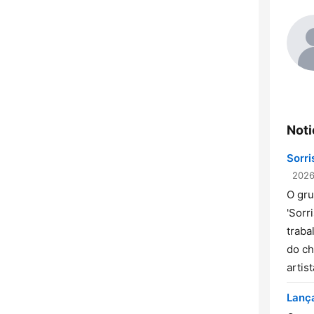
Noti
Sorri
2026
O gru
'Sorr
traba
do ch
artis
Lanç