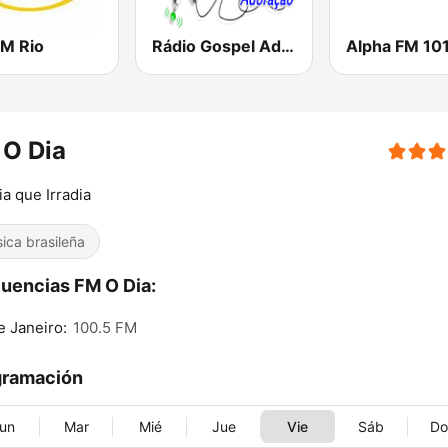
FM Rio
Rádio Gospel Adoração
Alpha FM 101
 O Dia
ia que Irradia
ica brasileña
uencias FM O Dia:
e Janeiro:
100.5 FM
gramación
un
Mar
Mié
Jue
Vie
Sáb
D