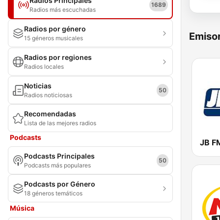
Radios Principales
1689
Radios más escuchadas
Radios por género
Emisor
15 géneros musicales
Radios por regiones
Radios locales
Noticias
50
Radios noticiosas
Recomendadas
Lista de las mejores radios
Podcasts
JB F
Podcasts Principales
50
Podcasts más populares
Podcasts por Género
18 géneros temáticos
Música