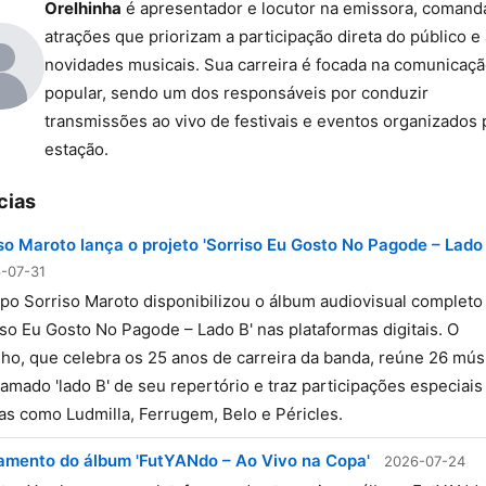
Orelhinha
é apresentador e locutor na emissora, coman
atrações que priorizam a participação direta do público e
novidades musicais. Sua carreira é focada na comunicaç
popular, sendo um dos responsáveis por conduzir
transmissões ao vivo de festivais e eventos organizados 
estação.
cias
so Maroto lança o projeto 'Sorriso Eu Gosto No Pagode – Lado 
-07-31
po Sorriso Maroto disponibilizou o álbum audiovisual completo
iso Eu Gosto No Pagode – Lado B' nas plataformas digitais. O
lho, que celebra os 25 anos de carreira da banda, reúne 26 mús
amado 'lado B' de seu repertório e traz participações especiais
tas como Ludmilla, Ferrugem, Belo e Péricles.
amento do álbum 'FutYANdo – Ao Vivo na Copa'
2026-07-24