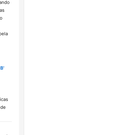
dando
 as
ão
pela
B'
icas
 de