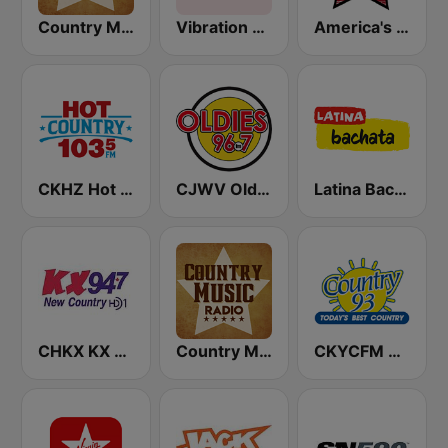
Country Music Radio - Classic Country
Vibration Country
America's Country
CKHZ Hot Country 103.5
CJWV Oldies 96.7 FM
Latina Bachata
CHKX KX New Country 94.7 FM
Country Music Radio - Country Mix
CKYCFM Country 93.7 FM