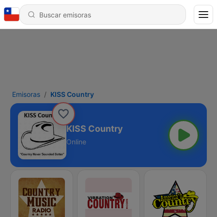
Emisoras
KISS Country
KISS Country
Online