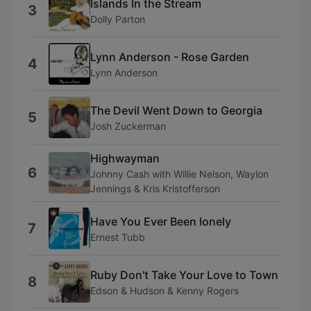
Islands In the Stream
3
Dolly Parton
Lynn Anderson - Rose Garden
4
Lynn Anderson
The Devil Went Down to Georgia
5
Josh Zuckerman
Highwayman
6
Johnny Cash with Willie Nelson, Waylon
Jennings & Kris Kristofferson
Have You Ever Been lonely
7
Ernest Tubb
Ruby Don't Take Your Love to Town
8
Edson & Hudson & Kenny Rogers