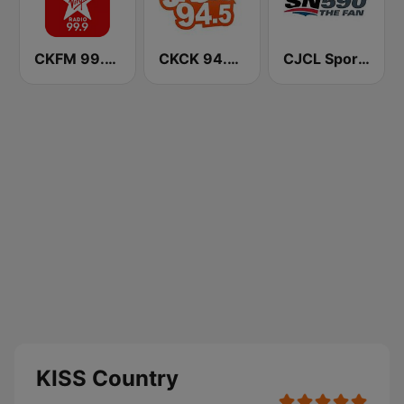
CKFM 99.9 Virgin Radio Toronto
CKCK 94.5 Jack FM
CJCL Sportsnet 590 The Fan
KISS Country