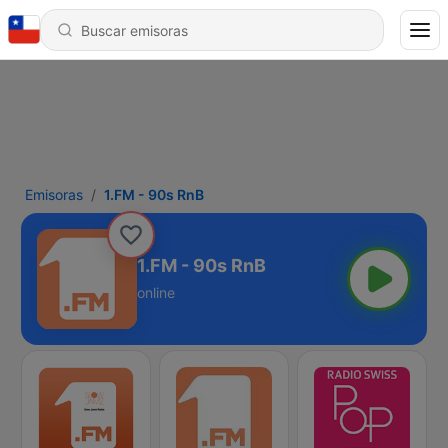
Emisoras
1.FM - 90s RnB
1.FM - 90s RnB
online