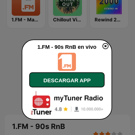
1.FM - Magic 80
Chillout Vibes
Rewind 2000's
1.FM - 90s RnB en vivo
DESCARGAR APP
1.FM - 90s RnB