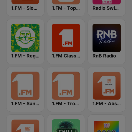
1.FM - Slow Jamz
1.FM - Top 40
Radio Swiss Pop
1.FM - Reggae
1.FM Classic Rock
RnB Radio
1.FM - Sunshine
1.FM - Tropical House
1.FM - Absolute 90s