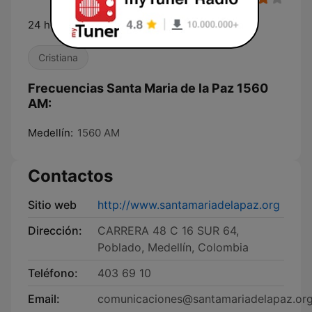
24 horas de programacion catolica
Cristiana
Frecuencias Santa Maria de la Paz 1560
AM:
Medellín:
1560 AM
Contactos
Sitio web
http://www.santamariadelapaz.org
Dirección:
CARRERA 48 C 16 SUR 64,
Poblado, Medellín, Colombia
Teléfono:
403 69 10
Email:
comunicaciones@santamariadelapaz.or