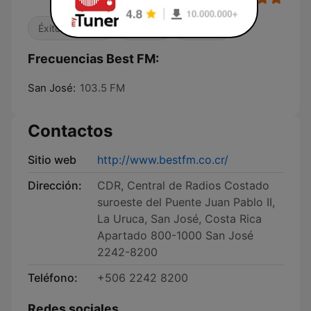
Éxitos clásicos
Años 80
Años 90
Frecuencias Best FM:
San José:
103.5 FM
Contactos
Sitio web
http://www.bestfm.co.cr/
Dirección:
CDR, Central de Radios Costado
suroeste del Puente Juan Pablo II,
La Uruca, San José, Costa Rica
Apartado 800-1000 San José
2242-8200
Teléfono:
+506 2242 8200
Redes sociales