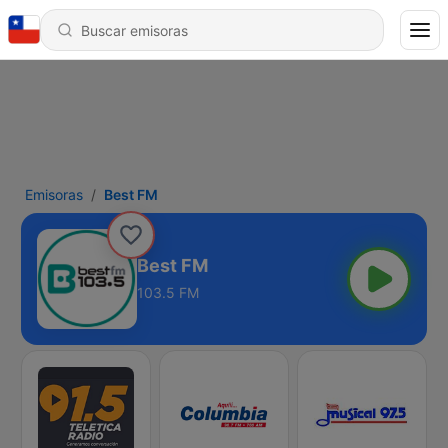
Emisoras
Best FM
Best FM
103.5 FM