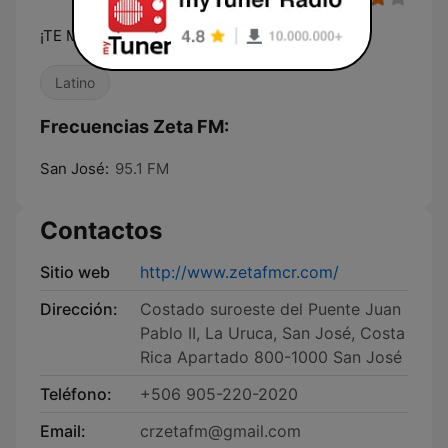
¡TE MUEVE!
Latino
Frecuencias Zeta FM:
San José:
95.1 FM
Contactos
Sitio web
http://www.zetafmcr.com/
Dirección:
Costado suroeste del Puente Juan
Pablo II, La Uruca, San José, Costa
Rica Apartado 800-1000 San José
Teléfono:
+506 905-220-2020
Email:
crzetafm@gmail.com