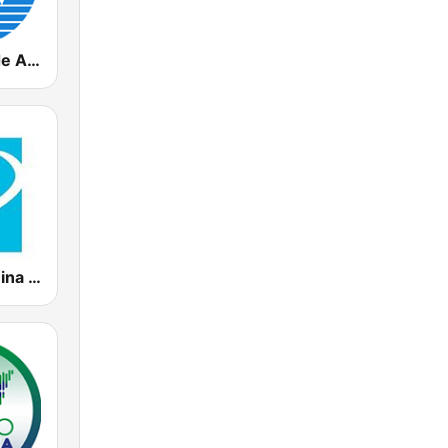
Radio Rebelde AM
CMHW La Reina Radial del Centro