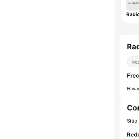
Rad
Not
Frec
Hava
Co
Sitio
Rede