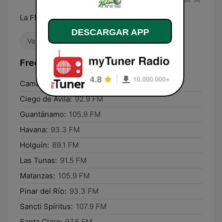
La FM de Cuba
DESCARGAR APP
Variado
Cultura & Educación
Frecuencias Radio Taino:
Camagüey:
93.3 FM
Ciego de Ávila:
92.9 FM
Guantánamo:
105.9 FM
Havana:
93.3 FM
Holguín:
89.1 FM
Las Tunas:
91.5 FM
Matanzas:
105.9 FM
Pinar del Río:
93.3 FM
Sancti Spíritus:
107.9 FM
Santa Clara:
97.5 FM