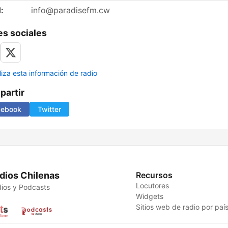
:
info@paradisefm.cw
s sociales
liza esta información de radio
artir
cebook
Twitter
dios Chilenas
Recursos
Locutores
ios y Podcasts
Widgets
Sitios web de radio por paí