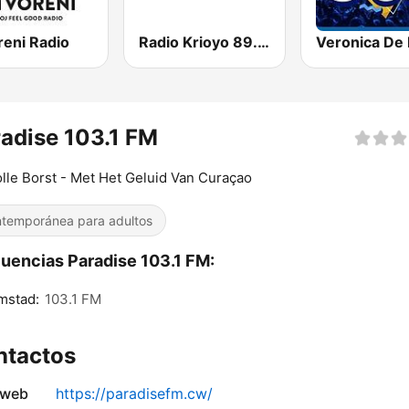
reni Radio
Radio Krioyo 89.7 FM
adise 103.1 FM
olle Borst - Met Het Geluid Van Curaçao
temporánea para adultos
uencias Paradise 103.1 FM:
mstad:
103.1 FM
ntactos
 web
https://paradisefm.cw/