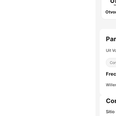
Otvo
Par
Uit V
Con
Frec
Wille
Co
Sitio