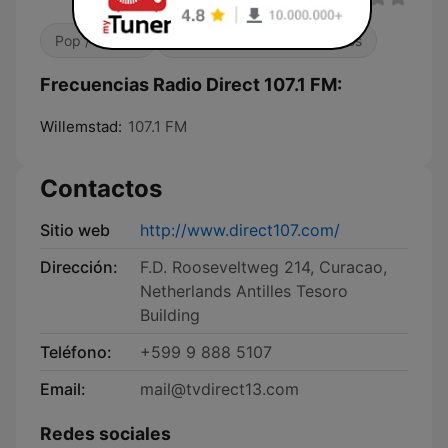
Pop / Top 40
Contemporánea para adultos
Frecuencias Radio Direct 107.1 FM:
Willemstad:
107.1 FM
Contactos
Sitio web
http://www.direct107.com/
Dirección:
F.D. Rooseveltweg 214, Curacao,
Netherlands Antilles Tesoro
Building
Teléfono:
+599 9 888 5107
Email:
mail@tvdirect13.com
Redes sociales