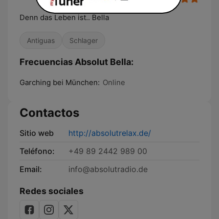
Denn das Leben ist.. Bella
Antiguas
Schlager
Frecuencias Absolut Bella:
Garching bei München:
Online
Contactos
Sitio web
http://absolutrelax.de/
Teléfono:
+49 89 2442 989 00
Email:
info@absolutradio.de
Redes sociales