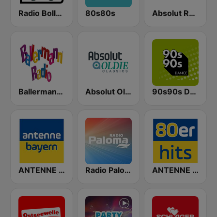
Radio Bollerwagen
80s80s
Absolut Relax
Ballermann Radio
Absolut Oldies Classics
90s90s Dance
ANTENNE BAYERN
Radio Paloma
ANTENNE BAYERN 80er Hits