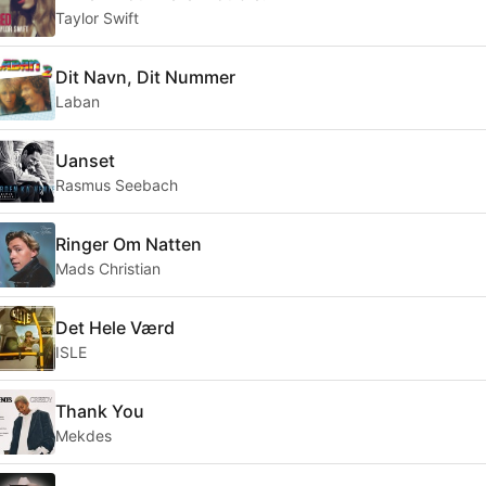
Taylor Swift
Dit Navn, Dit Nummer
Laban
Uanset
Rasmus Seebach
Ringer Om Natten
Mads Christian
Det Hele Værd
ISLE
Thank You
Mekdes