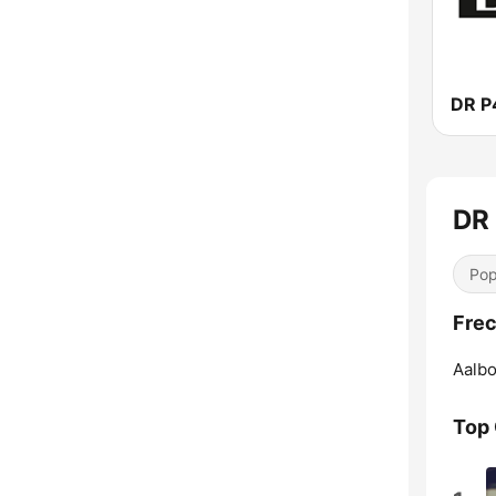
DR P
DR 
Pop
Frec
Aalbo
Top