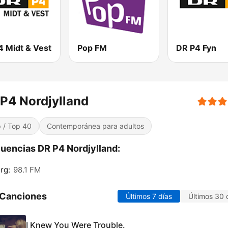
4 Midt & Vest
Pop FM
DR P4 Fyn
P4 Nordjylland
 / Top 40
Contemporánea para adultos
uencias DR P4 Nordjylland:
rg:
98.1 FM
 Canciones
Últimos 7 días
Últimos 30 
I Knew You Were Trouble.