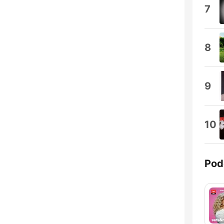
7
8
9
10
Pod