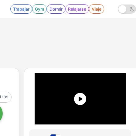
Trabajar
Gym
Dormir
Relajarse
Viaje
135