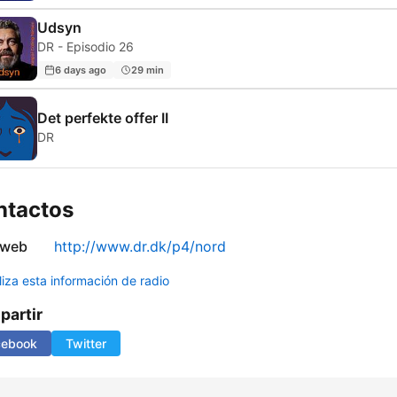
Udsyn
DR - Episodio 26
6 days ago
29 min
Det perfekte offer II
DR
ntactos
 web
http://www.dr.dk/p4/nord
liza esta información de radio
artir
cebook
Twitter