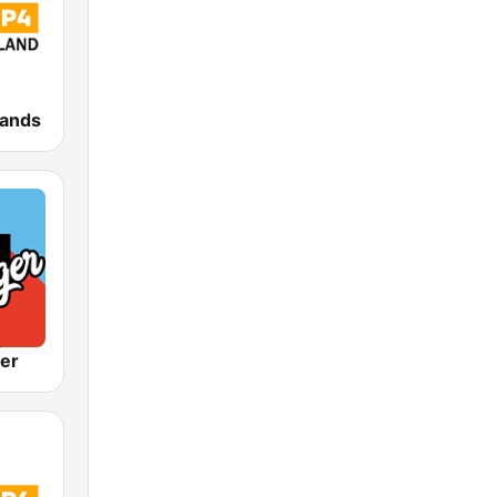
lands
ger