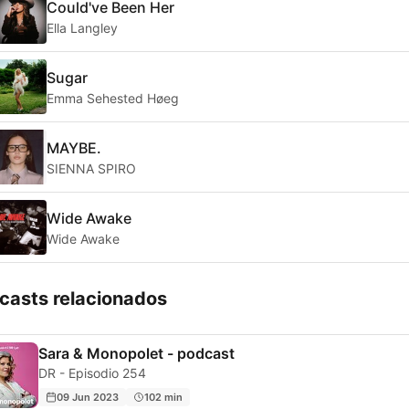
Could've Been Her
Ella Langley
Sugar
Emma Sehested Høeg
MAYBE.
SIENNA SPIRO
Wide Awake
Wide Awake
casts relacionados
Sara & Monopolet - podcast
DR - Episodio 254
09 Jun 2023
102 min