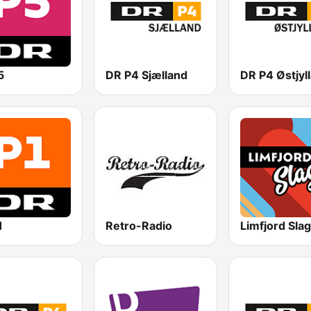
5
DR P4 Sjælland
DR P4 Østjyl
1
Retro-Radio
Limfjord Sla