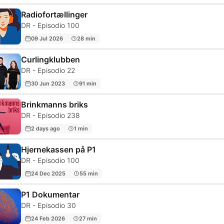
Radiofortællinger
DR - Episodio 100
09 Jul 2026
28 min
Curlingklubben
DR - Episodio 22
30 Jun 2023
91 min
Brinkmanns briks
DR - Episodio 238
2 days ago
1 min
Hjernekassen på P1
DR - Episodio 100
24 Dec 2025
55 min
P1 Dokumentar
DR - Episodio 30
24 Feb 2026
27 min