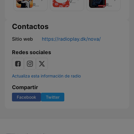
Vi Unge
dame
In
RadioPlay
RadioPlay
The
Mix
Contactos
Sitio web
https://radioplay.dk/nova/
Redes sociales
Actualiza esta información de radio
Compartir
Facebook
Twitter