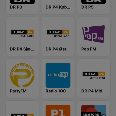
DR P3
DR P4 København
DR P5
DR P4 Sjælland
DR P4 Østjyllands
Pop FM
PartyFM
Radio 100
DR P4 Midt & Vest