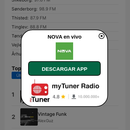
Sønderborg:
98.9 FM
Thisted:
87.9 FM
Tinglev:
88.8 FM
Tønder:
92.4 FM
NOVA en vivo
Vejle:
99.3 FM
Århus:
88.6 FM
Top Canciones
DESCARGAR APP
Últimos 7 días
Últimos 30 días
Whatever You Want
1
Status Quo
Vintage Funk
2
AlexGuz