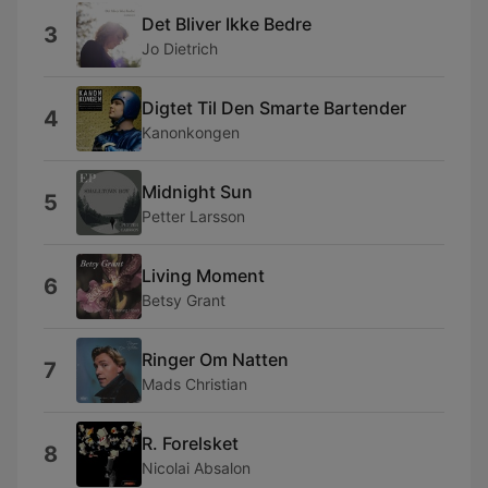
Det Bliver Ikke Bedre
3
Jo Dietrich
Digtet Til Den Smarte Bartender
4
Kanonkongen
Midnight Sun
5
Petter Larsson
Living Moment
6
Betsy Grant
Ringer Om Natten
7
Mads Christian
R. Forelsket
8
Nicolai Absalon