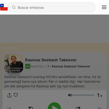
Podcasts
Rasmus Seebach Takeover
RadioPlay
|
1 - Rasmus Seebach Takeover
Rasmus Seebach overtog NOVAs sendeflade i en time, for at
gennemgå hans nye album 'Før vi mødte dig'. Hør historierne
om alle sangene fra Rasmus selv og nyd musikken.
1
x
Volumen