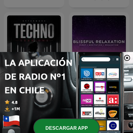
Afterwork Techno
Sleep Meditation Music -
Sessions – Techno
Relaxing Music for Sleep,
Podcast, Raw & Hypnotic
Meditation & Relaxation
Techno Mixes
DESCARGAR APP